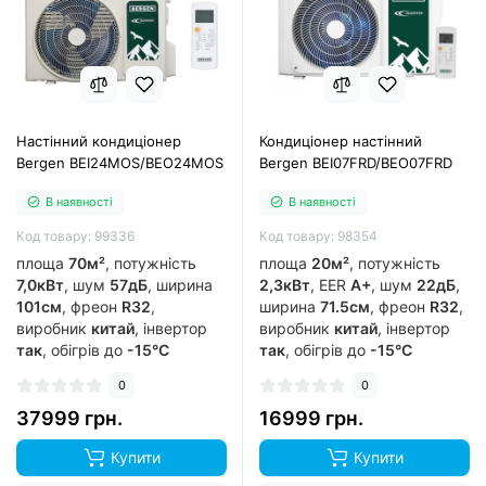
Настінний кондиціонер
Кондиціонер настінний
Bergen BEI24MOS/BEO24MOS
Bergen BEI07FRD/BEO07FRD
В наявності
В наявності
Код товару: 99336
Код товару: 98354
площа
70м²
, потужність
площа
20м²
, потужність
7,0кВт
, шум
57дБ
, ширина
2,3кВт
, EER
A+
, шум
22дБ
,
101см
, фреон
R32
,
ширина
71.5см
, фреон
R32
,
виробник
китай
, інвертор
виробник
китай
, інвертор
так
, обігрів до
-15°C
так
, обігрів до
-15°C
0
0
37999 грн.
16999 грн.
Купити
Купити