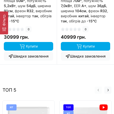
площа
50м²
, потужність
площа
70м²
, потужність
5,2кВт
, шум
54дБ
, ширина
7,0кВт
, EER
A+
, шум
36дБ
,
91см
, фреон
R32
, виробник
ширина
104см
, фреон
R32
,
китай
, інвертор
так
, обігрів
виробник
китай
, інвертор
Фільтр
до
-15°C
так
, обігрів до
-15°C
0
0
30999 грн.
40999 грн.
Купити
Купити
Швидке замовлення
Швидке замовлення
ТОП 5
ХІТ
ТОП
ХІТ