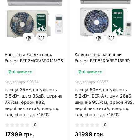
Настінний кондиціонер
Кондиціонер настінний
Bergen BEI12MOS/BEO12MOS
Bergen BEI18FRD/BEO18FRD
В наявності
В наявності
Код товару: 99334
Код товару: 98357
площа
35м²
, потужність
площа
50м²
, потужність
3,5кВт
, шум
36дБ
, ширина
5,2кВт
, EER
A+
, шум
26дБ
,
77.7см
, фреон
R32
,
ширина
95.7см
, фреон
R32
,
виробник
китай
, інвертор
виробник
китай
, інвертор
так
, обігрів до
-15°C
так
, обігрів до
-15°C
0
0
17999 грн.
31999 грн.