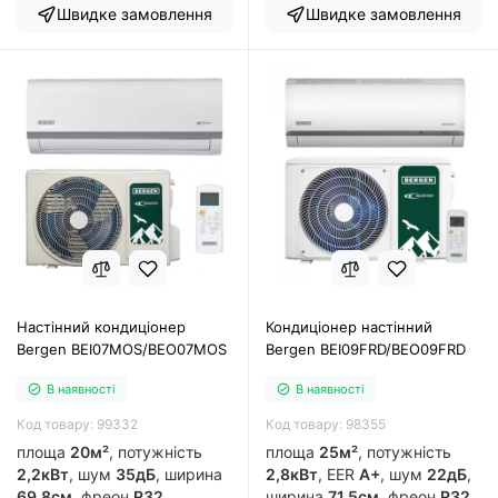
Швидке замовлення
Швидке замовлення
Настінний кондиціонер
Кондиціонер настінний
Bergen BEI07MOS/BEO07MOS
Bergen BEI09FRD/BEO09FRD
В наявності
В наявності
Код товару: 99332
Код товару: 98355
площа
20м²
, потужність
площа
25м²
, потужність
2,2кВт
, шум
35дБ
, ширина
2,8кВт
, EER
A+
, шум
22дБ
,
69.8см
, фреон
R32
,
ширина
71.5см
, фреон
R32
,