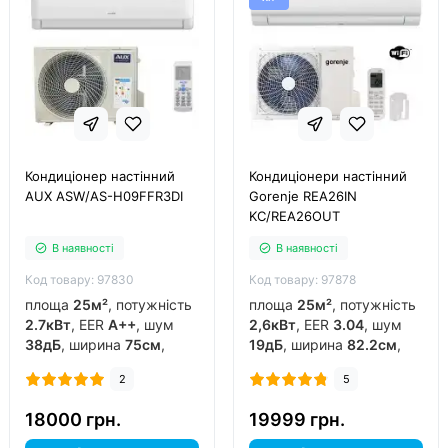
Кондиціонер настінний
Кондиціонери настінний
AUX ASW/AS-H09FFR3DI
Gorenje REA26IN
KC/REA26OUT
В наявності
В наявності
Код товару: 97830
Код товару: 97878
площа
25м²
, потужність
площа
25м²
, потужність
2.7кВт
, EER
A++
, шум
2,6кВт
, EER
3.04
, шум
38дБ
, ширина
75см
,
19дБ
, ширина
82.2см
,
фреон
R32
, виробник
фреон
R32
, виробник
2
5
китай
, інвертор
так
,
китай
, інвертор
так
,
обігрів до
-15°C
..
обігрів до
-20°C
..
18000 грн.
19999 грн.