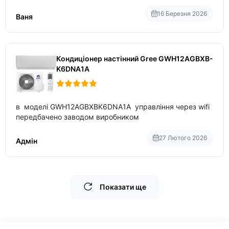
приблизно 200-500 ват після нагрівання та підтримки
температури
16 Березня 2026
Ваня
Кондиціонер настінний Gree GWH12AGBXB-
K6DNA1A
в моделі GWH12AGBXBK6DNA1A управління через wifi
передбачено заводом виробником
27 Лютого 2026
Адмін
Показати ще