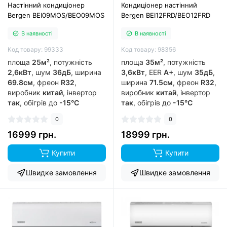
Настінний кондиціонер
Кондиціонер настінний
Bergen BEI09MOS/BEO09MOS
Bergen BEI12FRD/BEO12FRD
В наявності
В наявності
Код товару: 99333
Код товару: 98356
площа
25м²
, потужність
площа
35м²
, потужність
2,6кВт
, шум
36дБ
, ширина
3,6кВт
, EER
A+
, шум
35дБ
,
69.8см
, фреон
R32
,
ширина
71.5см
, фреон
R32
,
виробник
китай
, інвертор
виробник
китай
, інвертор
так
, обігрів до
-15°C
так
, обігрів до
-15°C
0
0
16999 грн.
18999 грн.
Купити
Купити
Швидке замовлення
Швидке замовлення