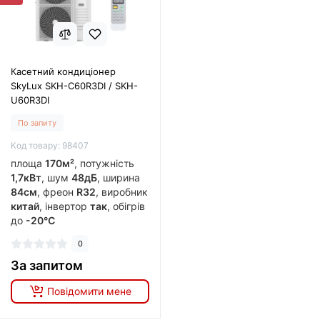
Касетний кондиціонер
SkyLux SKH-C60R3DI / SKH-
U60R3DI
По запиту
Код товару: 98407
площа
170м²
, потужність
1,7кВт
, шум
48дБ
, ширина
84см
, фреон
R32
, виробник
китай
, інвертор
так
, обігрів
до
-20°C
0
За запитом
Повідомити мене