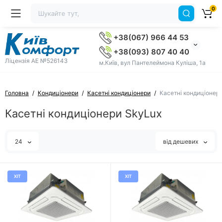
0
+38(067) 966 44 53
+38(093) 807 40 40
Ліцензія AE №526143
м.Київ, вул Пантелеймона Куліша, 1а
Головна
Кондиціонери
Касетні кондиціонери
Касетні кондиціонер
Касетні кондиціонери SkyLux
24
від дешевих
ХІТ
ХІТ