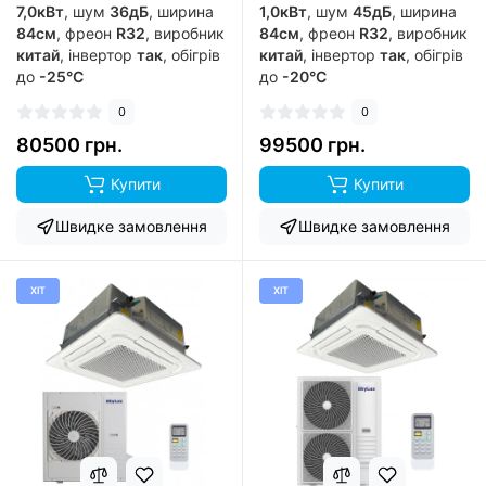
7,0кВт
, шум
36дБ
, ширина
1,0кВт
, шум
45дБ
, ширина
84см
, фреон
R32
, виробник
84см
, фреон
R32
, виробник
китай
, інвертор
так
, обігрів
китай
, інвертор
так
, обігрів
до
-25°C
до
-20°C
0
0
80500 грн.
99500 грн.
Купити
Купити
Швидке замовлення
Швидке замовлення
ХІТ
ХІТ