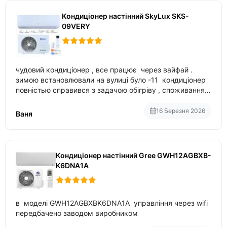
Кондиціонер настінний SkyLux SKS-
09VERY
чудовий кондиціонер , все працює через вайфай .
зимою встановлювали на вулиці було -11 кондиціонер
повністью справився з задачою обігріву , споживання
приблизно 200-500 ват після нагрівання та підтримки
температури
16 Березня 2026
Ваня
Кондиціонер настінний Gree GWH12AGBXB-
K6DNA1A
в моделі GWH12AGBXBK6DNA1A управління через wifi
передбачено заводом виробником