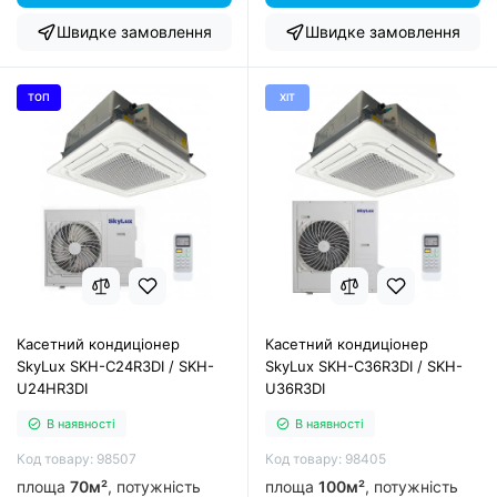
Швидке замовлення
Швидке замовлення
ТОП
ХІТ
Касетний кондиціонер
Касетний кондиціонер
SkyLux SKH-C24R3DI / SKH-
SkyLux SKH-C36R3DI / SKH-
U24HR3DI
U36R3DI
В наявності
В наявності
Код товару: 98507
Код товару: 98405
площа
70м²
, потужність
площа
100м²
, потужність